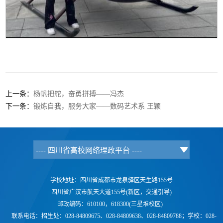
上一条：
杨帆把舵，奋勇拼搏——冯杰
下一条：
锻炼自我，服务大家——数码艺术系 王颖
学校地址：四川省成都市龙泉驿区天生路155号
四川省广汉市航天大道155号(新区，交通引导)
邮政编码：610100，618300(三星堆校区)
联系电话：
招生处：028-84809675、028-84809638、028-84809788；学校：
028-