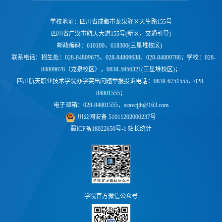
学校地址：四川省成都市龙泉驿区天生路155号
四川省广汉市航天大道155号(新区，交通引导)
邮政编码：610100，618300(三星堆校区)
联系电话：
招生处：028-84809675、028-84809638、028-84809788；学校：
028-
84809678（龙泉校区），0838-5956321(三星堆校区)；
四川航天职业技术学院办学突出问题举报投诉电话：0838-6751555、028-
84801555；
电子邮箱：028-84801555，scavcjjb@163.com
川公网安备 51011202000237号
蜀ICP备18022650号-1
站长统计
学院官方微信公众号