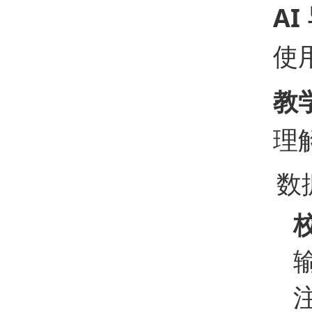
AI
使
教
理
数