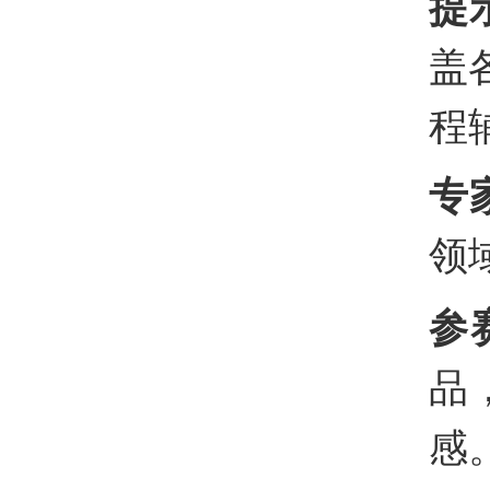
提
盖
程
专
领
参
品
感