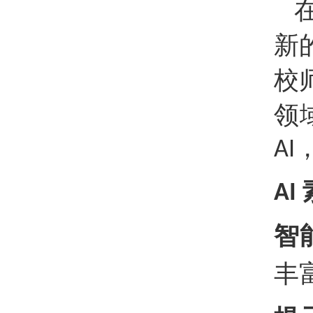
新
校
领
AI
AI
智
丰