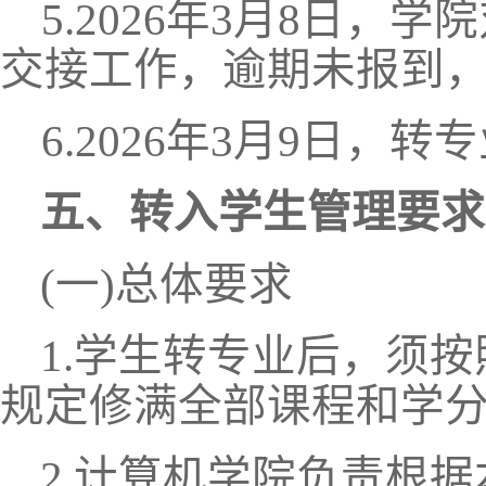
5
.202
6
年
3
月
8
日，学院
交接工作
，
逾期未报到
6
.202
6
年
3
月
9
日，转专
五、转入学生管理要求
(一)总体要求
1.学生转专业后，须
规定修满全部课程和学
2.
计算机学院
负责根据