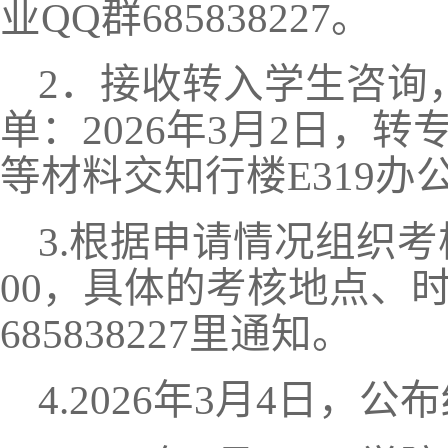
业QQ群685838227
。
2．
接收转入学生咨询
单
：
2026年3月2日
，
转
等材料交知行楼
E319
办
3.根据申请情况组织考
00，具体的考核地点、
685838227里通知
。
4
.202
6
年
3
月
4
日，公布