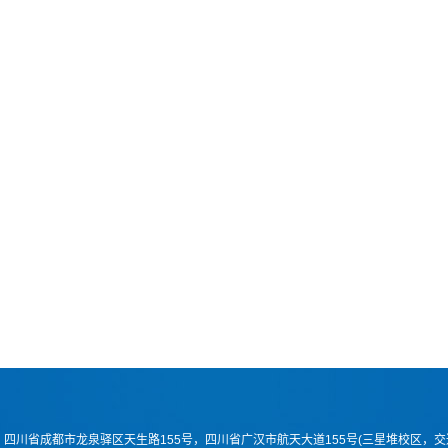
四川省成都市龙泉驿区天生路155号，四川省广汉市航天大道155号(三星堆校区，交