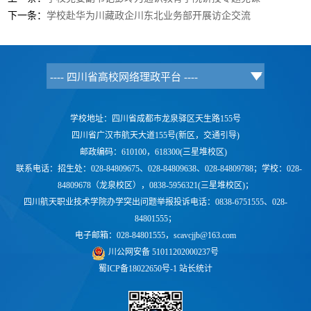
下一条：
学校赴华为川藏政企川东北业务部开展访企交流
学校地址：四川省成都市龙泉驿区天生路155号
四川省广汉市航天大道155号(新区，交通引导)
邮政编码：610100，618300(三星堆校区)
联系电话：
招生处：028-84809675、028-84809638、028-84809788；学校：
028-
84809678（龙泉校区），0838-5956321(三星堆校区)；
四川航天职业技术学院办学突出问题举报投诉电话：0838-6751555、028-
84801555；
电子邮箱：028-84801555，scavcjjb@163.com
川公网安备 51011202000237号
蜀ICP备18022650号-1
站长统计