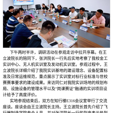
下午两时半许，调研活动在参观走访中拉开序幕。在王
立波院长的陪同下，张洪院长一行先后实地考察了我校金工
实训中心、无人机实训室及发动机实训室。参观过程中，王
立波院长详细介绍了我院实训基地的建设理念、设备配置标
准及日常运维规范，重点展示了实训室对标行业标准与世校
赛赛事要求的建设成果。来访同仁对我院实训场地的规划布
局、设施设备的管理水平以及“岗课赛证”融通的实训项目设
计给予了高度评价。
实地参观结束后，双方在知行楼E316会议室举行了交流
座谈。座谈会由王立波院长主持。王立波院长首先介绍了飞
行器制造学院参会人员，并对张洪院长一行的到来表示热烈