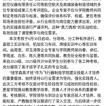
航空仪器有限责任公司等航空航天及高端装备制造领域的多
位专家组成第三方考评团队。企业专家不仅与学院教师共同
制定考核内容与标准，确保评价体系科学、权威，更在考核
现场亲自担任评委，从行业规范与岗位能力要求出发，对学
生的实操表现进行严谨评判。这种“真刀真枪”的实战检验，
有效衔接了课堂教学与岗位需求。
本次考核于6月30日启动，分场地、分工种有序进行，覆
盖钳工实训车间、机加实习车间、焊接实训中心等实训车
间。由周宽、邓玉涛等企业专家与学院教师吴向春、卓红、
李晓波、白东、陈久港等共同执裁，教务处全程参与监督。
来自2024级、2025级共计98名学生分别参与了各工种考核，
充分展现了英才班学子扎实的专业功底。
“钱学森英才班”作为飞行器制造学院拔尖技能人才培养
的重要载体，始终坚持以行业需求为导向，强化实践育人。
此次三方考核不仅是对学生阶段性学习成效的阶段性检验，
更是学院推动教育教学改革、完善人才评价体系的重要举
措。考核期间，学院领导与到访企业专家还就人才培养、技
能标准、产教融合等议题进行了深入交流，为后续进一步优