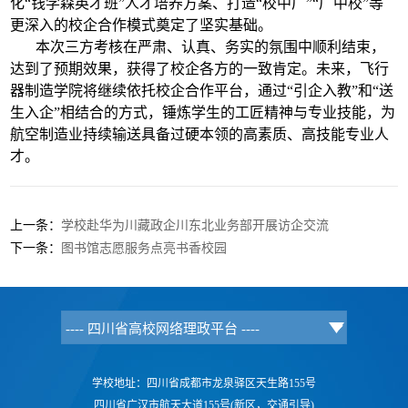
化“钱学森英才班”人才培养方案、打造“校中厂”“厂中校”等
更深入的校企合作模式奠定了坚实基础。
本次三方考核在严肃、认真、务实的氛围中顺利结束，
达到了预期效果，获得了校企各方的一致肯定。未来，飞行
器制造学院将继续依托校企合作平台，通过“引企入教”和“送
生入企”相结合的方式，锤炼学生的工匠精神与专业技能，为
航空制造业持续输送具备过硬本领的高素质、高技能专业人
才。
上一条：
学校赴华为川藏政企川东北业务部开展访企交流
下一条：
图书馆志愿服务点亮书香校园
学校地址：四川省成都市龙泉驿区天生路155号
四川省广汉市航天大道155号(新区，交通引导)