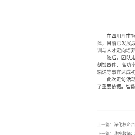
在四川丹甫
蕴，目前已发展
训与人才定向培
随后，团队
刻蚀器件、高功
输送等事宜达成
此次走访活
了重要依据。智
上一篇：
深化校企合
下一篇：
我校教师吕