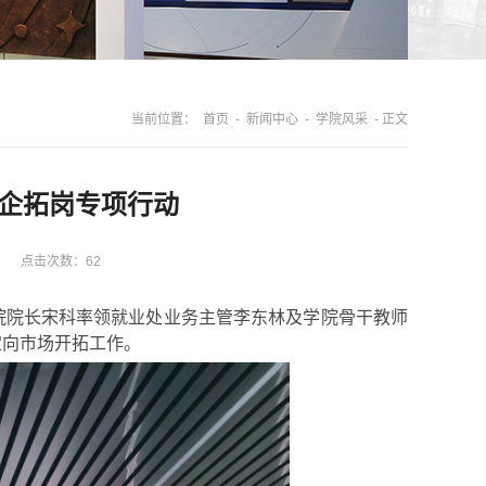
当前位置：
首页
-
新闻中心
-
学院风采
- 正文
企拓岗专项行动
点击次数：
62
学院院长宋科率领就业处业务主管李东林及学院骨干教师
定向市场开拓工作。