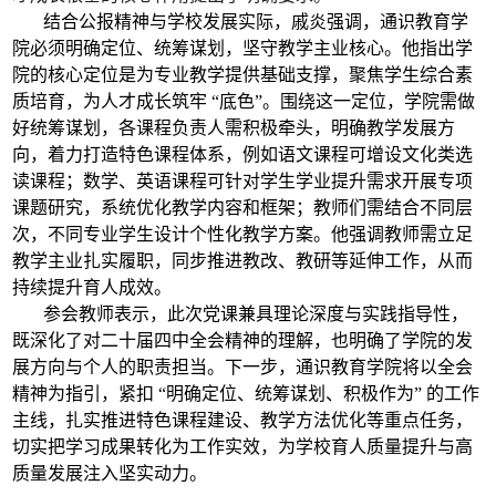
结合公报精神与学校发展实际，戚炎强调，通识教育学
院必须明确定位、统筹谋划，坚守教学主业核心。他指出学
院的核心定位是为专业教学提供基础支撑，聚焦学生综合素
质培育，为人才成长筑牢 “底色”。围绕这一定位，学院需做
好统筹谋划，各课程负责人需积极牵头，明确教学发展方
向，着力打造特色课程体系，例如语文课程可增设文化类选
读课程；数学、英语课程可针对学生学业提升需求开展专项
课题研究，系统优化教学内容和框架；教师们需结合不同层
次，不同专业学生设计个性化教学方案。他强调教师需立足
教学主业扎实履职，同步推进教改、教研等延伸工作，从而
持续提升育人成效。
参会教师表示，此次党课兼具理论深度与实践指导性，
既深化了对二十届四中全会精神的理解，也明确了学院的发
展方向与个人的职责担当。下一步，通识教育学院将以全会
精神为指引，紧扣 “明确定位、统筹谋划、积极作为” 的工作
主线，扎实推进特色课程建设、教学方法优化等重点任务，
切实把学习成果转化为工作实效，为学校育人质量提升与高
质量发展注入坚实动力。