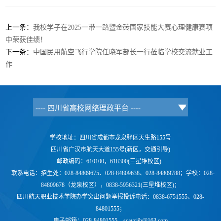
上一条：
我校学子在2025一带一路暨金砖国家技能大赛心理健康赛项
中荣获佳绩！
下一条：
中国民用航空飞行学院任晓军部长一行莅临学校交流就业工
作
学校地址：四川省成都市龙泉驿区天生路155号
四川省广汉市航天大道155号(新区，交通引导)
邮政编码：610100，618300(三星堆校区)
联系电话：
招生处：028-84809675、028-84809638、028-84809788；学校：
028-
84809678（龙泉校区），0838-5956321(三星堆校区)；
四川航天职业技术学院办学突出问题举报投诉电话：0838-6751555、028-
84801555；
电子邮箱：028-84801555，scavcjjb@163.com