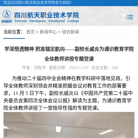
欢迎访问四川航天职业技术学院官方网站！
当前位置：
首页
>
新闻中心
>
综合新闻
学深悟透精神 把准锚定航向——副校长戚炎为通识教育学院
全体教师讲授专题党课
作者：刘粒宇
更新日期：2025-11-07
点击次数：
240
为推动二十届四中全会精神在教学科研中落地见效，引
导全体教师深刻领会并精准把握会议对教育工作的部署要
求，11 月 5 日下午，副校长戚炎以《中国共产党第二十届中
央委员会第四次全体会议公报》解读为主题，为通识教育学
院全体教师讲授了一堂指导性强的专题党课。