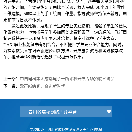
对选手进行了为期1个半月的集训。集训期间，选手每天至少10小时
的训练时间，主要是练习历届比赛试题，每人完成120个以上的零件
三维建模，50幅以上的手工绘图工作量。指导教师坚持每天辅导，周
末和节假日从不休息。
通过此次比赛，展现了学生的专业实践技能，增强了学生的信息
化素养能力，也为指导学生参加同类比赛积累了一定的经验。飞行器
制造系将进一步加快应用型人才培养，将专业课程与学生大赛、
“1+X”职业技能证书有机结合，不断提升学生专业综合能力。同时，
为探索拔尖人才培养新途径和新方法，开展创新教育和实践教学改
革、推动学科创新活动起到了积极示范作用。
上一条：
中国电科集团成都电子十所来校开展专场招聘宣讲会
下一条：
歌声献给党，奋进新时代
学校地址：四川省成都市龙泉驿区天生路155号