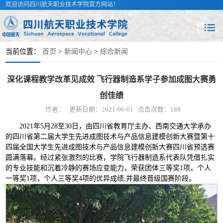
欢迎访问四川航天职业技术学院官方网站！
当前位置：
首页
>
新闻中心
>
综合新闻
深化课程教学改革见成效 飞行器制造系学子参加成图大赛勇
创佳绩
作者：
更新日期：2021-06-01
点击次数：
188
2021年5月28至30日，由四川省教育厅主办、西南交通大学承办
的四川省第二届大学生先进成图技术与产品信息建模创新大赛暨第十
四届全国大学生先进成图技术与产品信息建模创新大赛四川省预选赛
圆满落幕。经过紧张激烈的比赛，学院飞行器制造系代表队凭借扎实
的专业技能和沉着冷静的赛场应变能力，荣获团体三等奖1项，个人
一等奖1项，个人三等奖4项的优异成绩,并最终晋级国赛阶段。