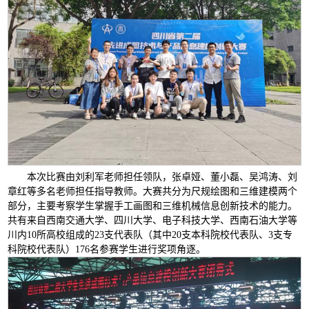
本次比赛由刘利军老师担任领队，张卓娅、董小磊、吴鸿涛、刘
章红等多名老师担任指导教师。大赛共分为尺规绘图和三维建模两个
部分，主要考察学生掌握手工画图和三维机械信息创新技术的能力。
共有来自西南交通大学、四川大学、电子科技大学、西南石油大学等
川内10所高校组成的23支代表队（其中20支本科院校代表队、3支专
科院校代表队）176名参赛学生进行奖项角逐。