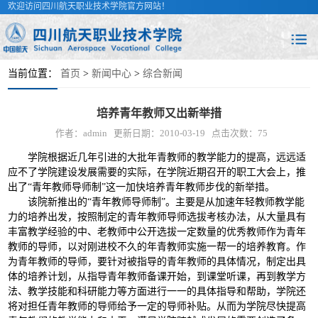
欢迎访问四川航天职业技术学院官方网站！
当前位置：
首页
>
新闻中心
>
综合新闻
培养青年教师又出新举措
作者：admin
更新日期：2010-03-19
点击次数：
75
学院根据近几年引进的大批年青教师的教学能力的提高，远远适
应不了学院建设发展需要的实际，在学院近期召开的职工大会上，推
出了“青年教师导师制”这一加快培养青年教师步伐的新举措。
该院新推出的“青年教师导师制”。主要是从加速年轻教师教学能
力的培养出发，按照制定的青年教师导师选拔考核办法，从大量具有
丰富教学经验的中、老教师中公开选拔一定数量的优秀教师作为青年
教师的导师，以对刚进校不久的年青教师实施一帮一的培养教育。作
为青年教师的导师，要针对被指导的青年教师的具体情况，制定出具
体的培养计划，从指导青年教师备课开始，到课堂听课，再到教学方
法、教学技能和科研能力等方面进行一一的具体指导和帮助，学院还
将对担任青年教师的导师给予一定的导师补贴。从而为学院尽快提高